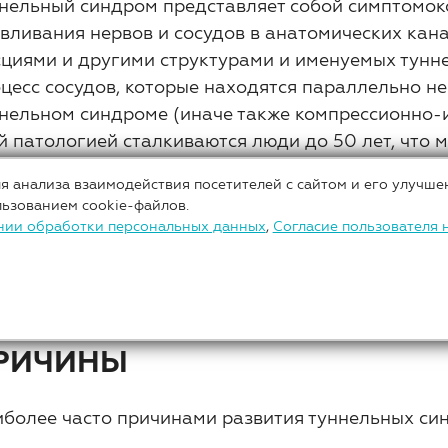
нельный синдром представляет собой симптомоко
вливания нервов и сосудов в анатомических кан
циями и другими структурами и именуемых тунне
цесс сосудов, которые находятся параллельно н
нельном синдроме (иначе также компрессионно-и
й патологией сталкиваются люди до 50 лет, что 
доспособности.
я анализа взаимодействия посетителей с сайтом и его улучше
льзованием cookie-файлов.
ровый нерв обладает уникальной способностью «д
нии обработки персональных данных
,
Согласие пользователя 
ищает его от растяжения во время различных на
астую приводит к микроповреждениям и спайкам
новятся причиной отечности и боли.
РИЧИНЫ
более часто причинами развития туннельных син