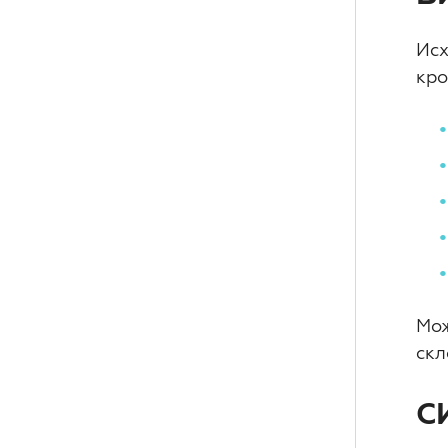
Исх
кро
Мож
скл
С