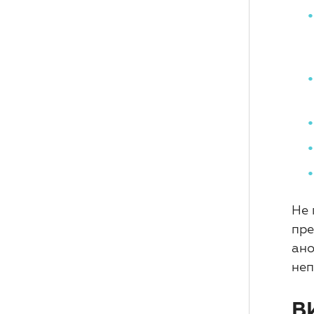
Не 
пре
ано
неп
В