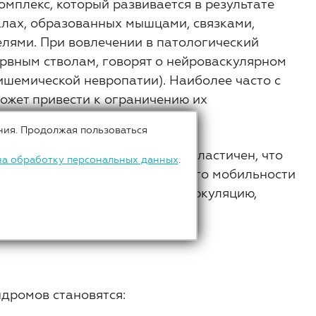
мплекс, который развивается в результате
алах, образованных мышцами, связками,
лями. При вовлечении в патологический
ервным стволам, говорят о нейроваскулярном
шемической невропатии). Наиболее часто с
может привести к ограничению их
ния. Продолжая пользоваться
вигаться» и «скользить», он эластичен, что
на обработку персональных данных
.
грузок. Поэтому ограничение его мобильности
, которые затрудняют микроциркуляцию,
дромов становятся: