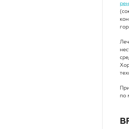
ре
(со
кон
гор
Леч
нес
сре
Хор
тех
При
по 
В