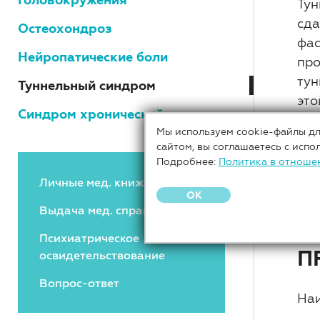
Тун
сда
Остеохондроз
фас
Нейропатические боли
про
тун
Туннельный синдром
это
Синдром хронической усталости
тру
Мы используем cookie-файлы дл
сайтом, вы соглашаетесь с испо
Здо
Подробнее:
Политика в отноше
защ
Личные мед. книжки
зач
OK
Выдача мед. справок
ста
Психиатрическое
П
освидетельствование
Вопрос-ответ
Наи