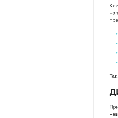
Кли
нап
пре
Так
Д
При
нев