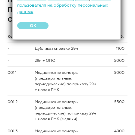
пользователя на обработку персональных
ПСИХИАТРИЧЕСКОЕ
данных
.
ОСВИДЕТЕЛЬСТВОВАНИЕ
OK
Код
Название услуги
Цена, руб.
-
Дубликат справки 29н
1100
-
29н + ОПО
5000
001.1
Медицинские осмотры
5000
(предварительные,
периодические) по приказу 29н
+ новая ЛМК
001.2
Медицинские осмотры
5500
(предварительные,
периодические) по приказу 29н
+ новая ЛМК (медики)
001.3
Медицинские осмотры
4900