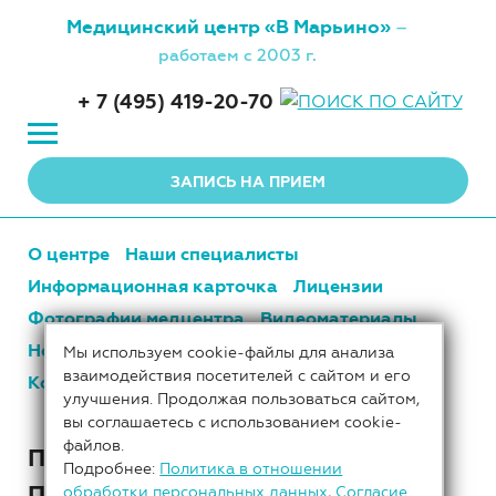
Медицинский центр
«В Марьино»
–
работаем с 2003 г.
+ 7 (495) 419-20-70
ЗАПИСЬ НА ПРИЕМ
О центре
Наши специалисты
Информационная карточка
Лицензии
Фотографии медцентра
Видеоматериалы
Новости центра
Цены
Наши партнеры
Мы используем cookie-файлы для анализа
взаимодействия посетителей с сайтом и его
Контакты
улучшения. Продолжая пользоваться сайтом,
вы соглашаетесь с использованием cookie-
файлов.
ПРЕЙСКУРАНТ НА
Подробнее:
Политика в отношении
ПРОФОСМОТРЫ, МЕДОСМОТРЫ,
обработки персональных данных
,
Согласие