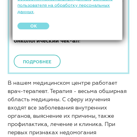
пользователя на обработку персональных
данных
.
До 31 августа
—
СКИДКА 40%
на
комплексную
чек-ап программу по
OK
поводу лишнего веса
и
онкологический чек-ап
!
ПОДРОБНЕЕ
В нашем медицинском центре работает
врач-терапевт. Терапия - весьма обширная
область медицины. С сферу изучения
входят все заболевания внутренних
органов, выяснение их причины, также
профилактика, лечение и клиника. При
первых признаках недомогания