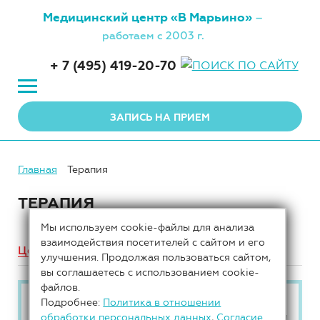
Медицинский центр
«В Марьино»
–
работаем с 2003 г.
+ 7 (495) 419-20-70
ЗАПИСЬ НА ПРИЕМ
Главная
Терапия
ТЕРАПИЯ
Мы используем cookie-файлы для анализа
взаимодействия посетителей с сайтом и его
Цены
Врачи
Адрес
улучшения. Продолжая пользоваться сайтом,
вы соглашаетесь с использованием cookie-
файлов.
Отличная возможность пройти
Подробнее:
Политика в отношении
обработки персональных данных
,
Согласие
комплексные обследования со скидкой!