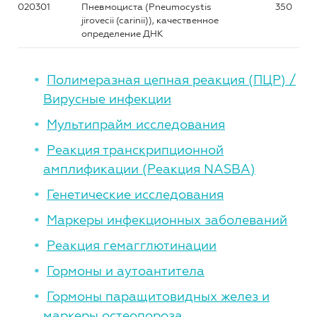
020301
Пневмоциста (Pneumocystis
350
jirovecii (carinii)), качественное
определение ДНК
Полимеразная цепная реакция (ПЦР) /
Вирусные инфекции
Мультипрайм исследования
Реакция транскрипционной
амплификации (Реакция NASBA)
Генетические исследования
Маркеры инфекционных заболеваний
Реакция гемагглютинации
Гормоны и аутоантитела
Гормоны паращитовидных желез и
маркеры остеопороза