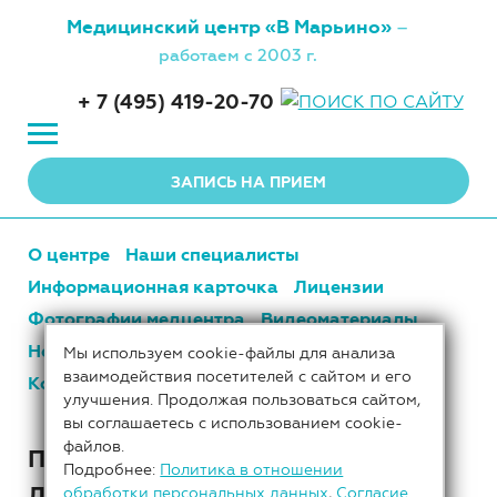
Медицинский центр
«В Марьино»
–
работаем с 2003 г.
+ 7 (495) 419-20-70
ЗАПИСЬ НА ПРИЕМ
О центре
Наши специалисты
Информационная карточка
Лицензии
Фотографии медцентра
Видеоматериалы
Новости центра
Цены
Наши партнеры
Мы используем cookie-файлы для анализа
взаимодействия посетителей с сайтом и его
Контакты
улучшения. Продолжая пользоваться сайтом,
вы соглашаетесь с использованием cookie-
файлов.
ПРЕЙСКУРАНТ НА
Подробнее:
Политика в отношении
ЛАБОРАТОРНЫЕ УСЛУГИ
обработки персональных данных
,
Согласие