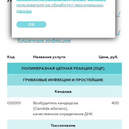
пользователя на обработку персональных
данных
.
Полимеразная цепная реакция (ПЦР) /
Бактериальные инфекции
OK
Полимеразная цепная реакция (ПЦР) /
Кишечные инфекции
Код
Название услуги
Цена, руб.
ПОЛИМЕРАЗНАЯ ЦЕПНАЯ РЕАКЦИЯ (ПЦР)
ГРИБКОВЫЕ ИНФЕКЦИИ И ПРОСТЕЙШИЕ
Кандида
020001
Возбудитель кандидоза
400
(Candida albicans),
качественное определение ДНК
Токсоплазма