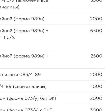
1-ГС/У (включены все
5500
анализы)
айной (форма 989н)
2000
айной (форма 989н) +
6500
1-ГС/У.
айной (форма 989н) +
2500
нализами 083/4-89
2000
4-89 (свои анализы)
1000
ом (форма 073/у) без ЭКГ
2000
ом (форма 073/у) с ЭКГ
3000