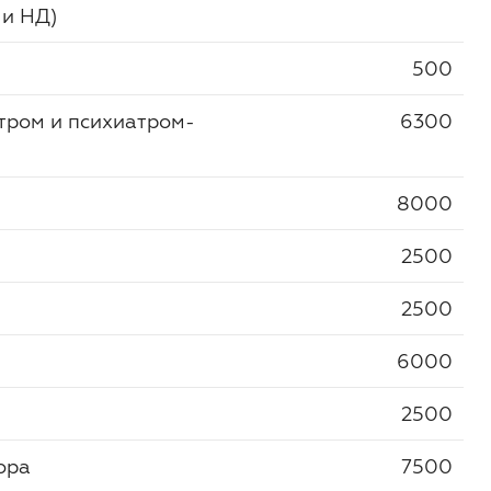
 и НД)
500
тром и психиатром-
6300
8000
2500
2500
6000
2500
ора
7500