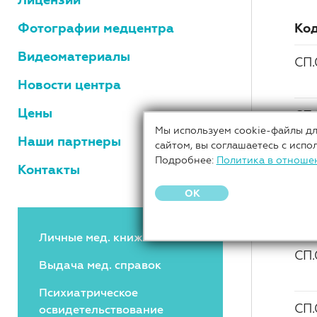
Фотографии медцентра
Ко
Видеоматериалы
СП.
Новости центра
Цены
СП.
Мы используем cookie-файлы дл
Наши партнеры
сайтом, вы соглашаетесь с испо
Подробнее:
Политика в отноше
СП.
Контакты
OK
СП.
Личные мед. книжки
СП.
Выдача мед. справок
Психиатрическое
СП.
освидетельствование