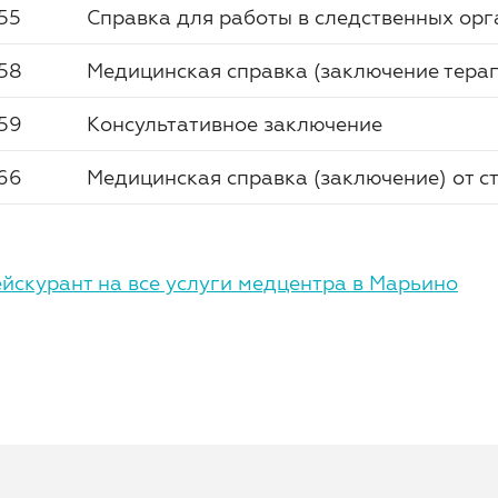
55
Справка для работы в следственных ор
58
Медицинская справка (заключение терап
59
Консультативное заключение
66
Медицинская справка (заключение) от с
йскурант на все услуги медцентра в Марьино