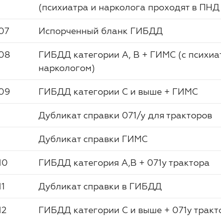
(психиатра и нарколога проходят в ПНД
07
Испорченный бланк ГИБДД
08
ГИБДД категории А, В + ГИМС (с психиа
наркологом)
09
ГИБДД категории С и выше + ГИМС
Дубликат справки 071/у для тракторов
Дубликат справки ГИМС
10
ГИБДД категория А,В + 071у трактора
11
Дубликат справки в ГИБДД
12
ГИБДД категории С и выше + 071у тракт