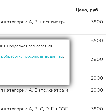
Цена, руб.
 категории А, В + психиатр-
3800
категории А, В, С, D, E + ЭЭГ
5500
ния. Продолжая пользоваться
на обработку персональных данных
.
категории А, В, С, D, E +
3800
 D, E без ЭЭГ
2000
 категории А, В (психиатра и
2000
категории А, В, С, D, E + ЭЭГ
3800