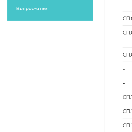
Вопрос-ответ
СП.
СП.
СП.
-
-
СП.
СП.
СП.