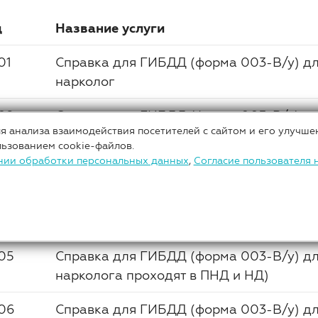
д
Название услуги
01
Справка для ГИБДД (форма 003-В/у) для
нарколог
02
Справка для ГИБДД (форма 003-В/у) для 
я анализа взаимодействия посетителей с сайтом и его улучше
+ психиатр-нарколог
льзованием cookie-файлов.
нии обработки персональных данных
,
Согласие пользователя 
03
Справка для ГИБДД (форма 003-В/у) для 
психиатр-нарколог
04
Справки в ГИБДД, для категории А, В, С,
05
Справка для ГИБДД (форма 003-В/у) для
нарколога проходят в ПНД и НД)
06
Справка для ГИБДД (форма 003-В/у) для 