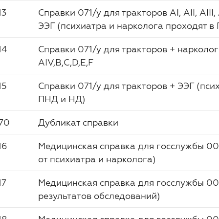
13
Справки 071/у для тракторов AI, AII, AIII, 
ЭЭГ (психиатра и нарколога проходят в
14
Справки 071/у для тракторов + нарколог и 
AIV,B,C,D,E,F
15
Справки 071/у для тракторов + ЭЭГ (пси
ПНД и НД)
70
Дубликат справки
16
Медицинская справка для госслужбы 00
от психиатра и нарколога)
17
Медицинская справка для госслужбы 00
результатов обследований)