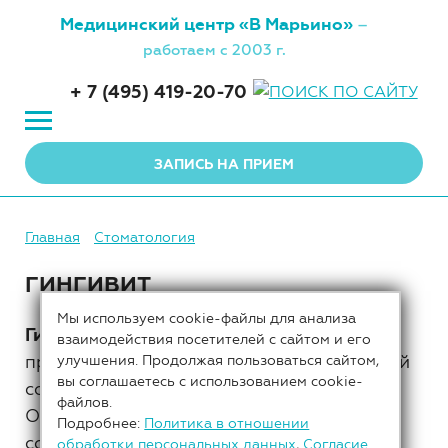
Медицинский центр
«В Марьино»
–
работаем с 2003 г.
+ 7 (495) 419-20-70
ЗАПИСЬ НА ПРИЕМ
Главная
Стоматология
ГИНГИВИТ
Мы используем cookie-файлы для анализа
Гингивит
— воспалительный процесс,
взаимодействия посетителей с сайтом и его
протекающий в тканях десны и вызванный
улучшения. Продолжая пользоваться сайтом,
вы соглашаетесь с использованием cookie-
сочетанием местных и общих факторов.
файлов.
Отличительным признаком является
Подробнее:
Политика в отношении
сохранение зубодесневого соединения
обработки персональных данных
,
Согласие