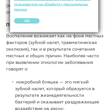
пользователя на обработку персональных
(альвеолярная кость и периодонтальная
данных
.
связка не повреждаются).
OK
ПРИЧИНЫ
Воспаление возникает как на фоне местных
факторов (зубной налет, травматическая
окклюзия), так и в результате сочетания
местных и общих причин. Наиболее часто
при выявлении этиологии заболевания
говорят о:
микробной бляшке — это мягкий
зубной налет, который образуется в
результате жизнедеятельности
бактерий и оказывает раздражающее
воздействие на десну;