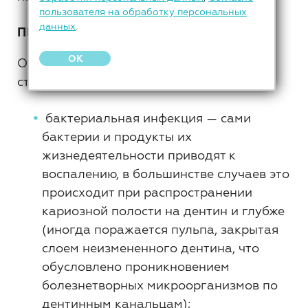
пользователя на обработку персональных
данных
.
ПРИЧИНЫ
OK
Основными причинами пульпита
становятся:
бактериальная инфекция — сами
бактерии и продукты их
жизнедеятельности приводят к
воспалению, в большинстве случаев это
происходит при распространении
кариозной полости на дентин и глубже
(иногда поражается пульпа, закрытая
слоем неизмененного дентина, что
обусловлено проникновением
болезнетворных микроорганизмов по
дентинным канальцам);