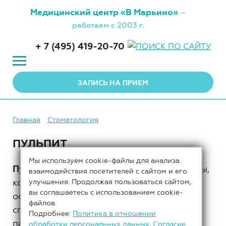
Медицинский центр
«В Марьино»
–
работаем с 2003 г.
+ 7 (495) 419-20-70
ЗАПИСЬ НА ПРИЕМ
Главная
Стоматология
ПУЛЬПИТ
Мы используем cookie-файлы для анализа
Пульпитом
называется воспаление пульпы,
взаимодействия посетителей с сайтом и его
которое зачастую является следствием
улучшения. Продолжая пользоваться сайтом,
вы соглашаетесь с использованием cookie-
осложненного
кариеса
, но может быть
файлов.
спровоцировано и другими
Подробнее:
Политика в отношении
патологическими процессами.
обработки персональных данных
,
Согласие