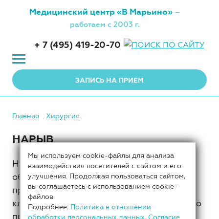
Медицинский центр
«В Марьино»
–
работаем с 2003 г.
+ 7 (495) 419-20-70
ЗАПИСЬ НА ПРИЕМ
Главная
Хирургия
НАРЫВ
Мы используем cookie-файлы для анализа
Нарыв – это локальное скопление гноя,
взаимодействия посетителей с сайтом и его
обусловленное местным инфекционным
улучшения. Продолжая пользоваться сайтом,
вы соглашаетесь с использованием cookie-
процессом в коже и подкожно-жировой
файлов.
клетчатке. Начавшееся воспаление быстро
Подробнее:
Политика в отношении
прогрессирует в результате
обработки персональных данных
,
Согласие