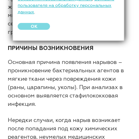
пользователя на обработку персональных
жизнедеятельности патогенных
данных
.
микроорганизмов и может привести к
серьезным осложнениям при неоказании
OK
грамотной медицинской помощи.
ПРИЧИНЫ ВОЗНИКНОВЕНИЯ
Основная причина появления нарывов –
проникновение бактериальных агентов в
мягкие ткани через повреждения кожи
(раны, царапины, уколы). При анализах в
основном выявляется стафилококковая
инфекция.
Нередки случаи, когда нарыв возникает
после попадания под кожу химических
реагентов, неумелых медицинских