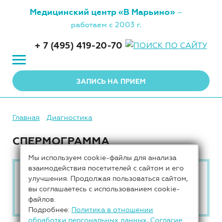
Медицинский центр
«В Марьино»
–
работаем с 2003 г.
+ 7 (495) 419-20-70
ЗАПИСЬ НА ПРИЕМ
Главная
Диагностика
СПЕРМОГРАММА
Мы используем cookie-файлы для анализа
взаимодействия посетителей с сайтом и его
Уважаемые пациенты!
В настоящее
улучшения. Продолжая пользоваться сайтом,
время спермограмма в нашем центре
вы соглашаетесь с использованием cookie-
НЕ проводятся
.
файлов.
Подробнее:
Политика в отношении
обработки персональных данных
,
Согласие