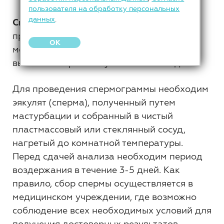
пользователя на обработку персональных
данных
.
Спермограмма
- анализ спермы,
проводимый для диагностики инфекций
OK
мочеполовой системы, простатита,
выявления причин мужского бесплодия.
Для проведения спермограммы необходим
эякулят (сперма), полученный путем
мастурбации и собранный в чистый
пластмассовый или стеклянный сосуд,
нагретый до комнатной температуры.
Перед сдачей анализа необходим период
воздержания в течение 3-5 дней. Как
правило, сбор спермы осуществляется в
медицинском учреждении, где возможно
соблюдение всех необходимых условий для
получения достоверных результатов.