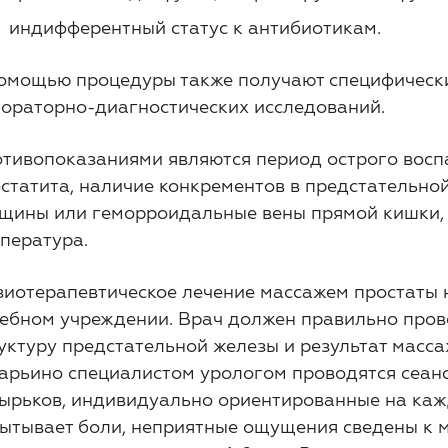
индифферентный статус к антибиотикам.
омощью процедуры также получают специфически
ораторно-диагностических исследований.
тивопоказаниями являются период острого восп
статита, наличие конкрементов в предстательной 
щины или геморроидальные вены прямой кишки, 
пература.
иотерапевтическое лечение массажем простаты
ебном учреждении. Врач должен правильно прове
уктуру предстательной железы и результат масс
арьино специалистом урологом проводятся сеан
ырьков, индивидуально ориентированные на кажд
ытывает боли, неприятные ощущения сведены к 