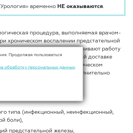
«Урология» временно
НЕ оказываются
.
огическая процедура, выполняемая врачом-
при хроническом воспалении предстательной
ассажные действия восстанавливают работу
ния. Продолжая пользоваться
овообращение, помогают быстрой доставке
ссы. При таком физиотерапевтическом
на обработку персональных данных
.
ективнее, тем более если дополнительно
 семенные пузырьки.
ого типа (инфекционный, неинфекционный,
й боли),
ий предстательной железы,