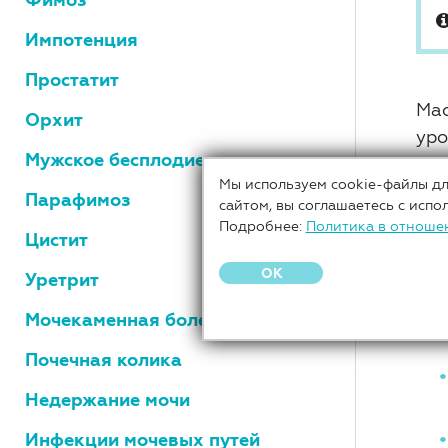
Импотенция
Простатит
Мас
Орхит
уро
Мужское бесплодие
жел
Мы используем cookie-файлы дл
орг
Парафимоз
сайтом, вы соглашаетесь с испо
лек
Подробнее:
Политика в отноше
Цистит
воз
мас
OK
Уретрит
Мочекаменная болезнь
Пок
Почечная колика
Недержание мочи
Инфекции мочевых путей