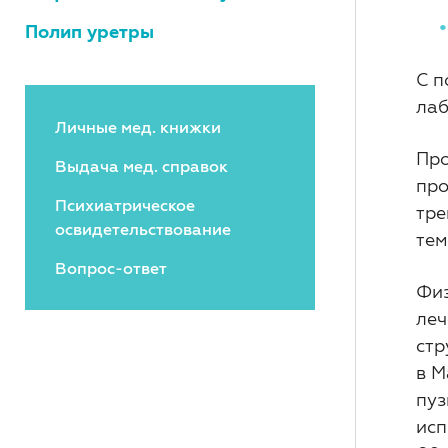
Полип уретры
С п
лаб
Личные мед. книжки
Про
Выдача мед. справок
про
Психиатрическое
тре
освидетельствование
тем
Вопрос-ответ
Физ
леч
стр
в М
пуз
исп