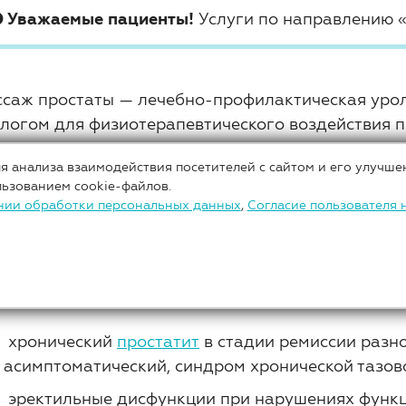
Уважаемые пациенты!
Услуги по направлению 
саж простаты — лечебно-профилактическая урол
логом для физиотерапевтического воздействия 
езы по индивидуальным показаниям пациента. М
я анализа взаимодействия посетителей с сайтом и его улучше
ана, воздействуя на его структуру, улучшают кр
льзованием cookie-файлов.
арственных препаратов, ускоряя обменные проце
нии обработки персональных данных
,
Согласие пользователя 
действии процесс лечения проходит намного эфф
сируются другие органы малого таза, например,
азаниями к массажу простаты являются:
хронический
простатит
в стадии ремиссии разн
асимптоматический, синдром хронической тазово
эректильные дисфункции при нарушениях функц