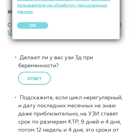
пользователя на обработку персональных
Ультразвуковая диагностика
данных
.
Страницы: 1 |
2
|
3
|
4
|
5
|
6
|
7
|
8
|
9
|
OK
10
»
Делают ли у вас узи 3д при
беременности?
ОТВЕТ
Подскажите, если цикл нерегулярный,
и дату последних месячных не знаю
даже приблизительно, на УЗИ ставят
срок по размерам КТР, 9 дней и 4 дня,
потом 12 недель и 4 дня, это сроки от