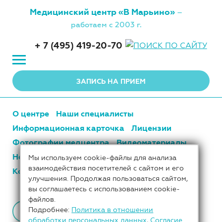
Медицинский центр
«В Марьино»
–
работаем с 2003 г.
+ 7 (495) 419-20-70
ЗАПИСЬ НА ПРИЕМ
О центре
Наши специалисты
Информационная карточка
Лицензии
Фотографии медцентра
Видеоматериалы
Новости центра
Цены
Наши партнеры
Мы используем cookie-файлы для анализа
взаимодействия посетителей с сайтом и его
Контакты
улучшения. Продолжая пользоваться сайтом,
вы соглашаетесь с использованием cookie-
файлов.
Подробнее:
Политика в отношении
К СПИСКУ ТЕМ
обработки персональных данных
,
Согласие