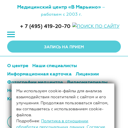
Медицинский центр
«В Марьино»
–
работаем с 2003 г.
+ 7 (495) 419-20-70
ЗАПИСЬ НА ПРИЕМ
О центре
Наши специалисты
Информационная карточка
Лицензии
Фотографии медцентра
Видеоматериалы
Новости центра
Цены
Наши партнеры
Мы используем cookie-файлы для анализа
взаимодействия посетителей с сайтом и его
Контакты
улучшения. Продолжая пользоваться сайтом,
вы соглашаетесь с использованием cookie-
файлов.
Подробнее:
Политика в отношении
К СПИСКУ ТЕМ
обработки персональных данных
,
Согласие