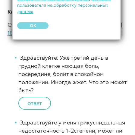
пользователя на обработку персональных
Кардиология
данных
.
Страницы: 1 |
2
|
3
|
4
|
5
|
6
|
7
|
8
|
9
|
OK
10
»
Здравствуйте. Уже третий день в
грудной клетке ноющая боль,
посередине, болит в спокойном
положении. Иногда жжет. Что это может
быть?
ОТВЕТ
Здравствуйте у меня трикуспидальная
недостаточность 1-2степени, может ли