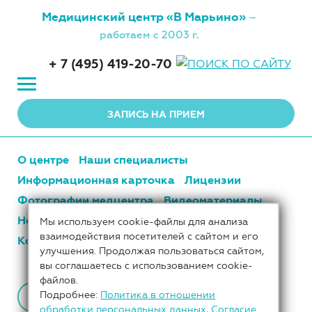
Медицинский центр
«В Марьино»
–
работаем с 2003 г.
+ 7 (495) 419-20-70
ЗАПИСЬ НА ПРИЕМ
О центре
Наши специалисты
Информационная карточка
Лицензии
Фотографии медцентра
Видеоматериалы
Новости центра
Цены
Наши партнеры
Мы используем cookie-файлы для анализа
взаимодействия посетителей с сайтом и его
Контакты
улучшения. Продолжая пользоваться сайтом,
вы соглашаетесь с использованием cookie-
файлов.
Подробнее:
Политика в отношении
К СПИСКУ ТЕМ
обработки персональных данных
,
Согласие