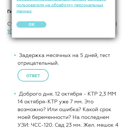
пользователя на обработку персональных
Гинекология
данных
.
Страницы: 1 |
2
|
3
|
4
|
5
|
6
|
7
|
8
|
9
|
OK
10
»
Задержка месячных на 5 дней, тест
отрицательный.
ОТВЕТ
Доброго дня. 12 октября - КТР 2,3 ММ
14 октября-КТР уже 7 мм. Это
возможно? Или ошибка? Какой срок
моей беременности? На последнем
УЗИ: ЧСС-120. Свд 23 мм. Жел. мешок 4