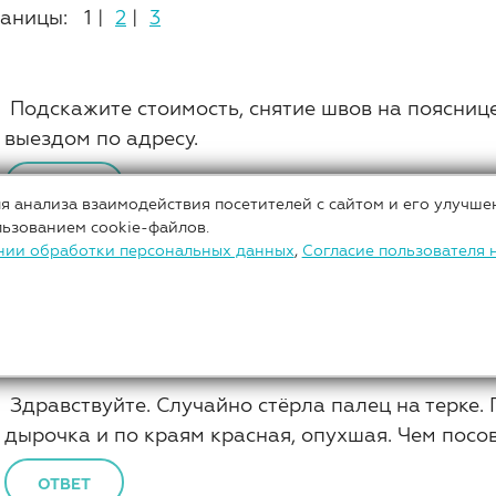
аницы: 1 |
2
|
3
Подскажите стоимость, снятие швов на пояснице,
выездом по адресу.
ОТВЕТ
я анализа взаимодействия посетителей с сайтом и его улучше
льзованием cookie-файлов.
нии обработки персональных данных
,
Согласие пользователя 
Добрый день! Мне предстоит операция, удалени
конечностей. Операционные чулки какого класс
ОТВЕТ
Здравствуйте. Случайно стёрла палец на терке. 
дырочка и по краям красная, опухшая. Чем посо
ОТВЕТ