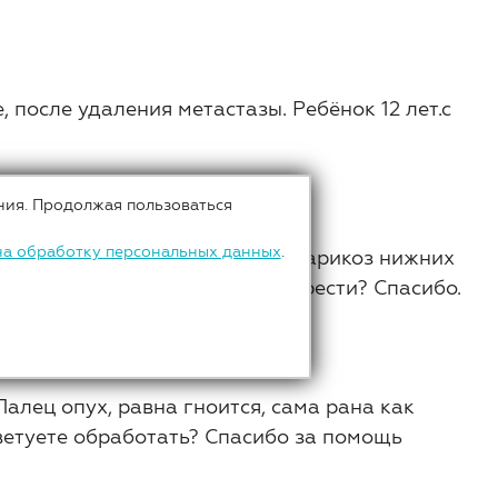
 после удаления метастазы. Ребёнок 12 лет.с
ния. Продолжая пользоваться
на обработку персональных данных
.
е миоматозных узлов, у меня варикоз нижних
а компрессии мне нужно приобрести? Спасибо.
Палец опух, равна гноится, сама рана как
ветуете обработать? Спасибо за помощь