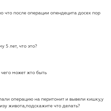
о что после операции опендецита досех пор
 5 лет, что это?
 чего может жто быть
лали операцию на перитонит и вывели кишку,у
низу живота,подскажите что делать?